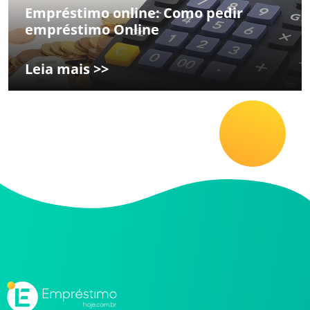
Empréstimo online: Como pedir
empréstimo Online
Leia mais >>