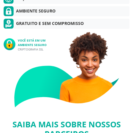
AMBIENTE SEGURO
GRATUITO E SEM COMPROMISSO
VOCÊ ESTÁ EM UM
AMBIENTE SEGURO
CRIPTOGRAFIA SSL
SAIBA MAIS SOBRE NOSSOS