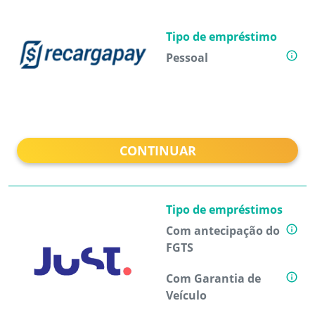
Tipo de empréstimo
Pessoal
CONTINUAR
Tipo de empréstimo
s
Com antecipação do
FGTS
Com Garantia de
Veículo