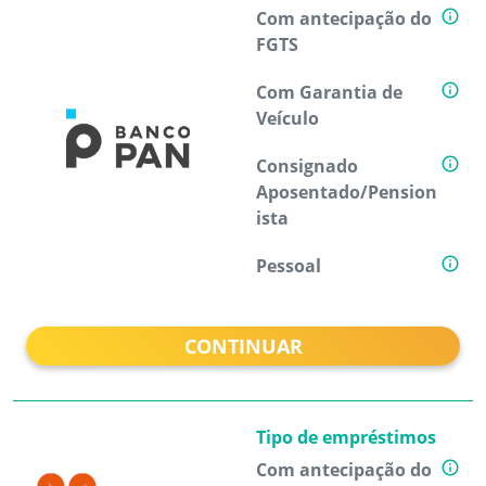
Com antecipação do
FGTS
Com Garantia de
Veículo
Consignado
Aposentado/Pension
ista
Pessoal
CONTINUAR
Tipo de empréstimo
s
Com antecipação do